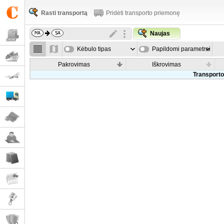
Rasti transportą
Pridėti transporto priemonę
Naujas
Kėbulo tipas
Papildomi parametrai
Pakrovimas
Iškrovimas
Transporto