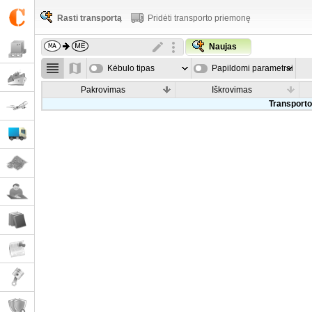
Rasti transportą
Pridėti transporto priemonę
Naujas
Kėbulo tipas
Papildomi parametrai
Pakrovimas
Iškrovimas
Transporto