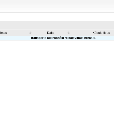
vimas
Data
Kėbulo tipas
Transporto atitinkančio reikalavimus nerasta.