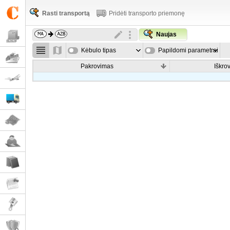
Rasti transportą
Pridėti transporto priemonę
Naujas
Kėbulo tipas
Papildomi parametrai
Pakrovimas
Iškro