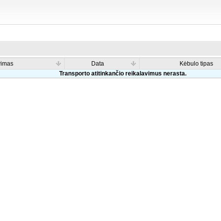
vimas
Data
Kėbulo tipas
Transporto atitinkančio reikalavimus nerasta.