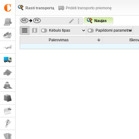
Rasti transportą
Pridėti transporto priemonę
Naujas
Kėbulo tipas
Papildomi parametrai
Pakrovimas
Iškro