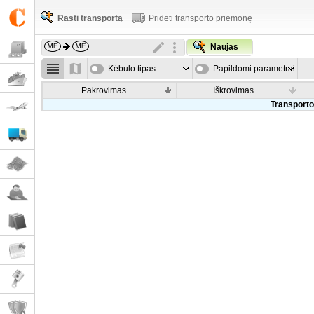
Rasti transportą
Pridėti transporto priemonę
Naujas
Kėbulo tipas
Papildomi parametrai
Pakrovimas
Iškrovimas
Transporto