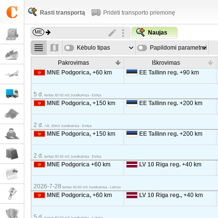
Rasti transportą
Pridėti transporto priemonę
Naujas
Kėbulo tipas
Papildomi parametrai
Pakrovimas
Iškrovimas
MNE Podgorica,
+60 km
EE Tallinn reg.
+90 km
5 d.
tentas 82-92 m3 Juodkalnija - Estija
MNE Podgorica,
+150 km
EE Tallinn reg.
+200 km
2 d.
<2t, 20m3 Juodkalnija - Estija
MNE Podgorica,
+150 km
EE Tallinn reg.
+200 km
2 d.
tentas 82-92 m3 Juodkalnija - Estija
MNE Podgorica
+60 km
LV 10 Riga reg.
+40 km
2026-7-28
tentas 82-92 m3 Juodkalnija - Latvija
MNE Podgorica,
+60 km
LV 10 Riga reg.,
+40 km
5 d.
tentas 82-92 m3 Juodkalnija - Latvija