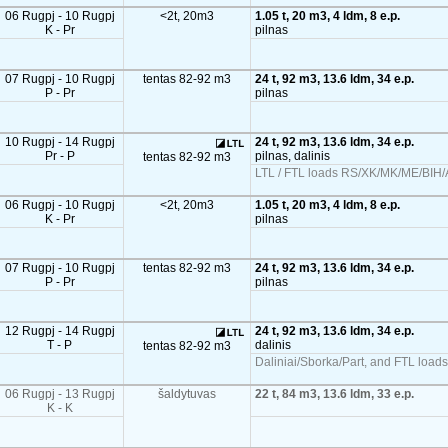
06 Rugpj - 10 Rugpj
<2t, 20m3
1.05 t, 20 m3, 4 ldm, 8 e.p.
K - Pr
pilnas
07 Rugpj - 10 Rugpj
tentas 82-92 m3
24 t, 92 m3, 13.6 ldm, 34 e.p.
P - Pr
pilnas
10 Rugpj - 14 Rugpj
24 t, 92 m3, 13.6 ldm, 34 e.p.
Pr - P
pilnas, dalinis
tentas 82-92 m3
LTL / FTL loads RS/XK/MK/ME/BIH/A
06 Rugpj - 10 Rugpj
<2t, 20m3
1.05 t, 20 m3, 4 ldm, 8 e.p.
K - Pr
pilnas
07 Rugpj - 10 Rugpj
tentas 82-92 m3
24 t, 92 m3, 13.6 ldm, 34 e.p.
P - Pr
pilnas
12 Rugpj - 14 Rugpj
24 t, 92 m3, 13.6 ldm, 34 e.p.
T - P
dalinis
tentas 82-92 m3
Daliniai/Sborka/Part, and FTL load
06 Rugpj - 13 Rugpj
šaldytuvas
22 t, 84 m3, 13.6 ldm, 33 e.p.
K - K