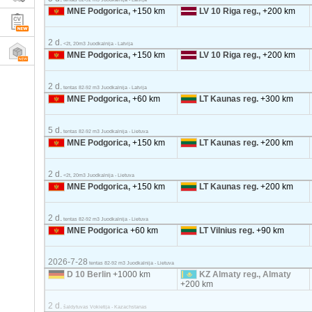
MNE Podgorica,
+150 km
LV 10 Riga reg.,
+200 km
2 d.
<2t, 20m3 Juodkalnija - Latvija
MNE Podgorica,
+150 km
LV 10 Riga reg.,
+200 km
2 d.
tentas 82-92 m3 Juodkalnija - Latvija
MNE Podgorica,
+60 km
LT Kaunas reg.
+300 km
5 d.
tentas 82-92 m3 Juodkalnija - Lietuva
MNE Podgorica,
+150 km
LT Kaunas reg.
+200 km
2 d.
<2t, 20m3 Juodkalnija - Lietuva
MNE Podgorica,
+150 km
LT Kaunas reg.
+200 km
2 d.
tentas 82-92 m3 Juodkalnija - Lietuva
MNE Podgorica
+60 km
LT Vilnius reg.
+90 km
2026-7-28
tentas 82-92 m3 Juodkalnija - Lietuva
D 10 Berlin
+1000 km
KZ Almaty reg., Almaty
+200 km
2 d.
šaldytuvas Vokietija - Kazachstanas