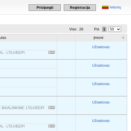
lietuvių
Prisijungti
Registracija
Viso:
26
Psl.
1
ulas
Įmonė
Užsakovas
L - LT/LV/EE/FI
Užsakovas
Užsakovas
Užsakovas
s: BA/AL/MK/ME- LT/LV/EE/FI
Užsakovas
L - LT/LV/EE/FI