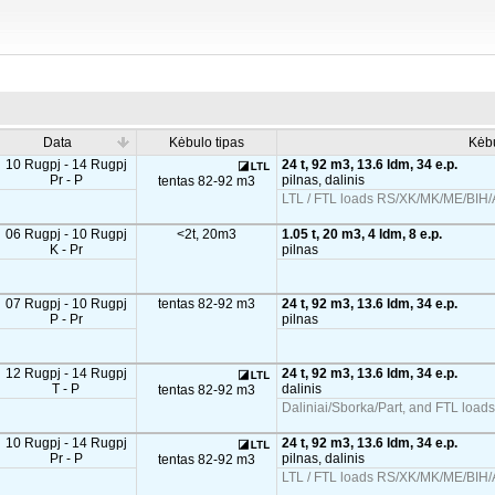
Data
Kėbulo tipas
Kėb
10 Rugpj - 14 Rugpj
24 t, 92 m3, 13.6 ldm, 34 e.p.
Pr - P
pilnas, dalinis
tentas 82-92 m3
LTL / FTL loads RS/XK/MK/ME/BIH/A
06 Rugpj - 10 Rugpj
<2t, 20m3
1.05 t, 20 m3, 4 ldm, 8 e.p.
K - Pr
pilnas
07 Rugpj - 10 Rugpj
tentas 82-92 m3
24 t, 92 m3, 13.6 ldm, 34 e.p.
P - Pr
pilnas
12 Rugpj - 14 Rugpj
24 t, 92 m3, 13.6 ldm, 34 e.p.
T - P
dalinis
tentas 82-92 m3
Daliniai/Sborka/Part, and FTL load
10 Rugpj - 14 Rugpj
24 t, 92 m3, 13.6 ldm, 34 e.p.
Pr - P
pilnas, dalinis
tentas 82-92 m3
LTL / FTL loads RS/XK/MK/ME/BIH/A