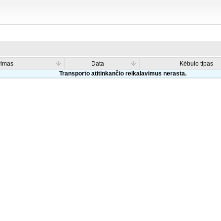
vimas
Data
Kėbulo tipas
Transporto atitinkančio reikalavimus nerasta.