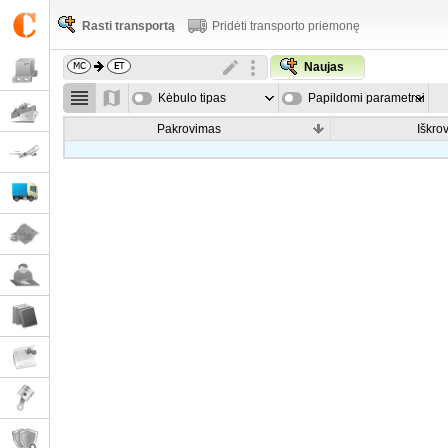
Rasti transportą
Pridėti transporto priemonę
Naujas
Kėbulo tipas
Papildomi parametrai
Pakrovimas
Iškro