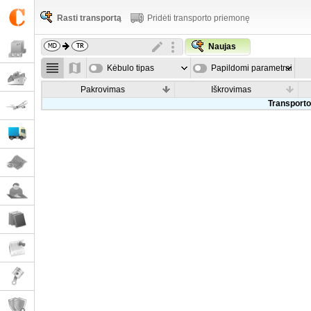
Rasti transportą
Pridėti transporto priemonę
Naujas
Kėbulo tipas
Papildomi parametrai
Pakrovimas
Iškrovimas
Transporto