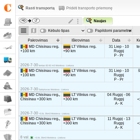
Rasti transportą
Pridėti transporto priemonę
Naujas
Kėbulo tipas
Papildomi parametrai
Pakrovimas
Iškrovimas
Data
K
MD Chisinau reg.
LT Vilnius reg.
31 Liep - 10
t
+100 km
+90 km
Rugpj
P - Pr
2026-7-30
tentas 82-92 m3 Moldova - Lietuva
MD Chisinau reg.
LT Vilnius reg.
31 Liep - 10
+100 km
+90 km
Rugpj
P - Pr
2026-7-30
šaldytuvas Moldova - Lietuva
MD Chisinau reg.,
LT Vilnius reg.
04 Rugpj - 06
Chisinau
+300 km
+300 km
Rugpj
<
A - K
2026-7-30
<3.5t, 35m3 Moldova - Lietuva
MD Chisinau reg.,
LT Vilnius reg.
11 Rugpj - 13
Chisinau
+300 km
+300 km
Rugpj
<
A - K
8 val.
<3.5t, 35m3 Moldova - Lietuva