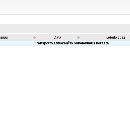
vimas
Data
Kėbulo tipas
Transporto atitinkančio reikalavimus nerasta.