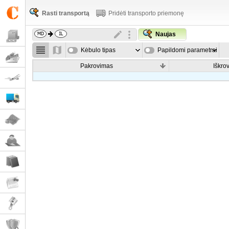
Rasti transportą
Pridėti transporto priemonę
Naujas
Kėbulo tipas
Papildomi parametrai
Pakrovimas
Iškro