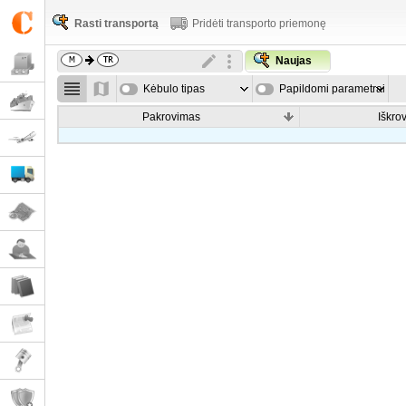
Rasti transportą
Pridėti transporto priemonę
Naujas
Kėbulo tipas
Papildomi parametrai
Pakrovimas
Iškro