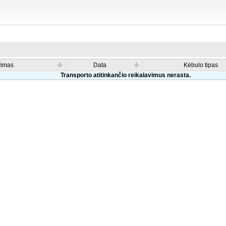
vimas
Data
Kėbulo tipas
Transporto atitinkančio reikalavimus nerasta.