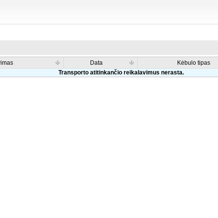
vimas
Data
Kėbulo tipas
Transporto atitinkančio reikalavimus nerasta.