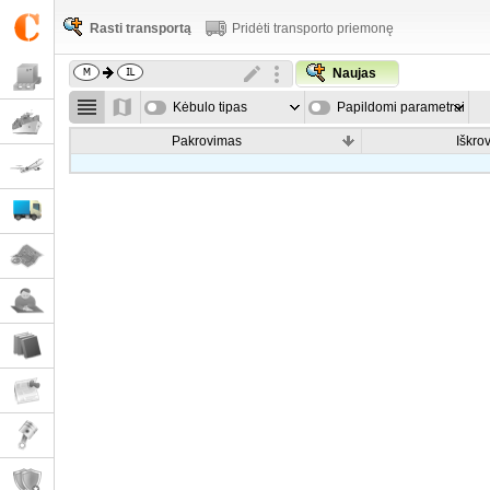
Rasti transportą
Pridėti transporto priemonę
Naujas
Kėbulo tipas
Papildomi parametrai
Pakrovimas
Iškro