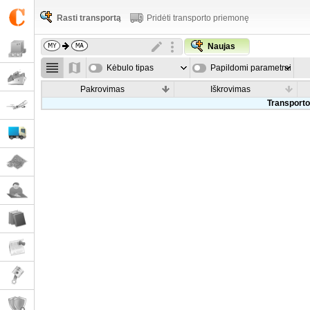
Rasti transportą
Pridėti transporto priemonę
Naujas
Kėbulo tipas
Papildomi parametrai
Pakrovimas
Iškrovimas
Transporto