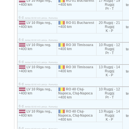
LV 10 Riga reg.,
RO 01 Bucharest
17 Rugpj - 19
+400 km
+400 km
Rugpj
t
Pr - T
6 d.
tentas 82-92 m3 Latvija - Rumunija
LV 10 Riga reg.,
RO 01 Bucharest
20 Rugpj - 21
+400 km
+400 km
Rugpj
t
K - P
6 d.
tentas 82-92 m3 Latvija - Rumunija
LV 10 Riga reg.
RO 30 Timisoara
10 Rugpj - 12
+400 km
+400 km
Rugpj
t
Pr - T
6 d.
tentas 82-92 m3 Latvija - Rumunija
LV 10 Riga reg.
RO 30 Timisoara
13 Rugpj - 14
+400 km
+400 km
Rugpj
t
K - P
6 d.
tentas 82-92 m3 Latvija - Rumunija
LV 10 Riga reg.,
RO 40 Cluj-
10 Rugpj - 12
+400 km
Napoca, Cluj-Napoca
Rugpj
t
+400 km
Pr - T
6 d.
tentas 82-92 m3 Latvija - Rumunija
LV 10 Riga reg.,
RO 40 Cluj-
13 Rugpj - 14
+400 km
Napoca, Cluj-Napoca
Rugpj
t
+400 km
K - P
6 d.
tentas 82-92 m3 Latvija - Rumunija