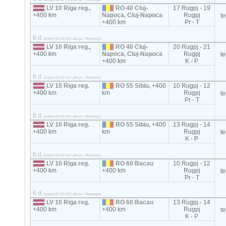
LV 10 Riga reg.,
RO 40 Cluj-
17 Rugpj - 19
+400 km
Napoca, Cluj-Napoca
Rugpj
t
+400 km
Pr - T
6 d.
tentas 82-92 m3 Latvija - Rumunija
LV 10 Riga reg.,
RO 40 Cluj-
20 Rugpj - 21
+400 km
Napoca, Cluj-Napoca
Rugpj
t
+400 km
K - P
6 d.
tentas 82-92 m3 Latvija - Rumunija
LV 10 Riga reg.
RO 55 Sibiu,
+400
10 Rugpj - 12
+400 km
km
Rugpj
t
Pr - T
6 d.
tentas 82-92 m3 Latvija - Rumunija
LV 10 Riga reg.
RO 55 Sibiu,
+400
13 Rugpj - 14
+400 km
km
Rugpj
t
K - P
6 d.
tentas 82-92 m3 Latvija - Rumunija
LV 10 Riga reg.
RO 60 Bacau
10 Rugpj - 12
+400 km
+400 km
Rugpj
t
Pr - T
6 d.
tentas 82-92 m3 Latvija - Rumunija
LV 10 Riga reg.
RO 60 Bacau
13 Rugpj - 14
+400 km
+400 km
Rugpj
t
K - P