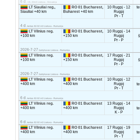
6 d.
<2t, 20m3 Lietuva - Slovakija
LT Siauliai reg.,
RO 01 Bucharest,
10 Rugpj - 12
t
Siauliai
+40 km
Buharest
+40 km
Rugpj
Pr - T
4 d.
tentas 82-92 m3 Lietuva - Rumunija
LT Vilnius reg.
RO 01 Bucharest,
10 Rugpj - 14
+100 km
+150 km
Rugpj
Pr - P
2026-7-27
šaldytuvas Lietuva - Rumunija
LT Vilnius reg.
RO 01 Bucharest,
17 Rugpj - 21
+100 km
+150 km
Rugpj
Pr - P
2026-7-27
šaldytuvas Lietuva - Rumunija
LT Vilnius reg.
RO 01 Bucharest
10 Rugpj - 12
+400 km
+400 km
Rugpj
t
Pr - T
6 d.
tentas 82-92 m3 Lietuva - Rumunija
LT Vilnius reg.
RO 01 Bucharest
13 Rugpj - 14
+400 km
+400 km
Rugpj
t
K - P
6 d.
tentas 82-92 m3 Lietuva - Rumunija
LT Vilnius reg.
RO 01 Bucharest
17 Rugpj - 19
+400 km
+400 km
Rugpj
t
Pr - T