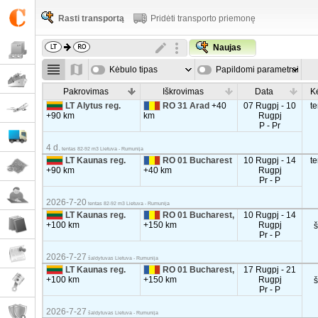
Rasti transportą
Pridėti transporto priemonę
Naujas
Kėbulo tipas
Papildomi parametrai
Pakrovimas
Iškrovimas
Data
K
LT Alytus reg.
RO 31 Arad
+40
07 Rugpj - 10
t
+90 km
km
Rugpj
P - Pr
4 d.
tentas 82-92 m3 Lietuva - Rumunija
LT Kaunas reg.
RO 01 Bucharest
10 Rugpj - 14
t
+90 km
+40 km
Rugpj
Pr - P
2026-7-20
tentas 82-92 m3 Lietuva - Rumunija
LT Kaunas reg.
RO 01 Bucharest,
10 Rugpj - 14
+100 km
+150 km
Rugpj
Pr - P
2026-7-27
šaldytuvas Lietuva - Rumunija
LT Kaunas reg.
RO 01 Bucharest,
17 Rugpj - 21
+100 km
+150 km
Rugpj
Pr - P
2026-7-27
šaldytuvas Lietuva - Rumunija