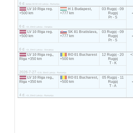
6 d.
tentas 82-92 m3 Latvija - Rumunija
LV 10 Riga reg.
H 1 Budapest,
03 Rugpj - 09
+500 km
+777 km
Rugpj
Pr - S
6 d.
<2t, 20m3 Latvija - Vengrija
LV 10 Riga reg.
SK 81 Bratislava,
03 Rugpj - 09
+500 km
+777 km
Rugpj
Pr - S
6 d.
<2t, 20m3 Latvija - Slovakija
LV 10 Riga reg.,
RO 01 Bucharest
12 Rugpj - 20
<
Riga
+350 km
+500 km
Rugpj
T - K
2026-7-27
<3.5t, 35m3 Latvija - Rumunija
LV 10 Riga reg.,
RO 01 Bucharest,
05 Rugpj - 11
Riga
+350 km
+500 km
Rugpj
T - A
4 d.
<2t, 20m3 Latvija - Rumunija