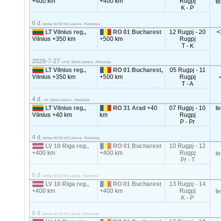
+400 km
+400 km
Rugpj
t
K - P
6 d.
tentas 82-92 m3 Lietuva - Rumunija
LT Vilnius reg.,
RO 01 Bucharest
12 Rugpj - 20
<
Vilnius
+350 km
+500 km
Rugpj
T - K
2026-7-27
<3.5t, 35m3 Lietuva - Rumunija
LT Vilnius reg.,
RO 01 Bucharest,
05 Rugpj - 11
Vilnius
+350 km
+500 km
Rugpj
T - A
4 d.
<2t, 20m3 Lietuva - Rumunija
LT Vilnius reg.,
RO 31 Arad
+40
07 Rugpj - 10
t
Vilnius
+40 km
km
Rugpj
P - Pr
4 d.
tentas 82-92 m3 Lietuva - Rumunija
LV 10 Riga reg.,
RO 01 Bucharest
10 Rugpj - 12
+400 km
+400 km
Rugpj
t
Pr - T
6 d.
tentas 82-92 m3 Latvija - Rumunija
LV 10 Riga reg.,
RO 01 Bucharest
13 Rugpj - 14
+400 km
+400 km
Rugpj
t
K - P
6 d.
tentas 82-92 m3 Latvija - Rumunija