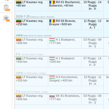
LT Kaunas reg.
RO 01 Bucharest,
10 Rugpj - 14
+90 km
Buharest,
+40 km
Rugpj
Pr - P
2026-7-20
šaldytuvas Lietuva - Rumunija
LT Kaunas reg.
RO 50 Brasov,
11 Rugpj - 12
t
+250 km
Braşov
+500 km
Rugpj
A - T
vakar
tentas 82-92 m3 Lietuva - Rumunija
LT Kaunas reg.
H 1 Budapest,
03 Rugpj - 09
+400 km
+777 km
Rugpj
Pr - S
6 d.
<2t, 20m3 Lietuva - Vengrija
LT Kaunas reg.
H 1 Budapest
07 Rugpj - 14
+400 km
+550 km
Rugpj
P - P
vakar
<2t, 20m3 Lietuva - Vengrija
LT Kaunas reg.
H 6 Kecskemet,
10 Rugpj - 11
t
+200 km
Szeged,
+400 km
Rugpj
Pr - A
3 d.
tentas 82-92 m3 Lietuva - Vengrija
LT Kaunas reg.
SK 81 Bratislava,
03 Rugpj - 09
+400 km
+777 km
Rugpj
Pr - S