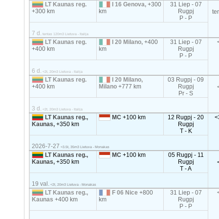
LT Kaunas reg.
I 16 Genova,
+300
31 Liep - 07
+300 km
km
Rugpj
te
P - P
7 d.
tentas 120m3 Lietuva - Italija
LT Kaunas reg.
I 20 Milano,
+400
31 Liep - 07
+400 km
km
Rugpj
P - P
6 d.
<2t, 20m3 Lietuva - Italija
LT Kaunas reg.
I 20 Milano,
03 Rugpj - 09
+400 km
Milano
+777 km
Rugpj
Pr - S
3 d.
<2t, 20m3 Lietuva - Italija
LT Kaunas reg.,
MC
+100 km
12 Rugpj - 20
<
Kaunas,
+350 km
Rugpj
T - K
2026-7-27
<3.5t, 35m3 Lietuva - Monakas
LT Kaunas reg.,
MC
+100 km
05 Rugpj - 11
Kaunas,
+350 km
Rugpj
T - A
19 val.
<2t, 20m3 Lietuva - Monakas
LT Kaunas reg.,
F 06 Nice
+800
31 Liep - 07
Kaunas
+400 km
km
Rugpj
P - P