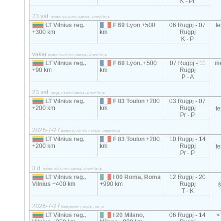
K - Pr
23 val.
tentas 82-92 m3 Lietuva - Prancūzija
LT Vilnius reg.
F 69 Lyon
+500
06 Rugpj - 07
t
+300 km
km
Rugpj
K - P
vakar
tentas 82-92 m3 Lietuva - Prancūzija
LT Vilnius reg.,
F 69 Lyon,
+500
07 Rugpj - 11
m
+90 km
km
Rugpj
P - A
23 val.
mega 100m3 Lietuva - Prancūzija
LT Vilnius reg.
F 83 Toulon
+200
03 Rugpj - 07
+200 km
km
Rugpj
t
Pr - P
2026-7-27
tentas 82-92 m3 Lietuva - Prancūzija
LT Vilnius reg.
F 83 Toulon
+200
10 Rugpj - 14
+200 km
km
Rugpj
t
Pr - P
3 d.
tentas 82-92 m3 Lietuva - Prancūzija
LT Vilnius reg.,
I 00 Roma, Roma
12 Rugpj - 20
Vilnius
+400 km
+990 km
Rugpj
T - K
2026-7-27
šaldytuvas Lietuva - Italija
LT Vilnius reg.,
I 20 Milano,
06 Rugpj - 14
<