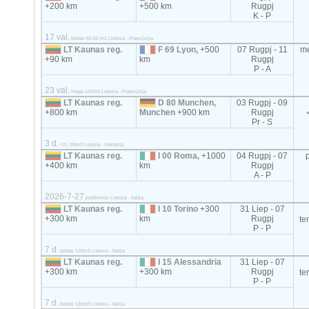
+200 km
+500 km
Rugpj
K - P
17 val.
tentas 82-92 m3 Lietuva - Prancūzija
LT Kaunas reg.
F 69 Lyon,
+500
07 Rugpj - 11
m
+90 km
km
Rugpj
P - A
23 val.
mega 100m3 Lietuva - Prancūzija
LT Kaunas reg.
D 80 Munchen,
03 Rugpj - 09
+800 km
Munchen
+900 km
Rugpj
Pr - S
3 d.
<2t, 20m3 Lietuva - Vokietija
LT Kaunas reg.
I 00 Roma,
+1000
04 Rugpj - 07
+400 km
km
Rugpj
A - P
2026-7-27
platformos Lietuva - Italija
LT Kaunas reg.
I 10 Torino
+300
31 Liep - 07
+300 km
km
Rugpj
te
P - P
7 d.
tentas 120m3 Lietuva - Italija
LT Kaunas reg.
I 15 Alessandria
31 Liep - 07
+300 km
+300 km
Rugpj
te
P - P
7 d.
tentas 120m3 Lietuva - Italija