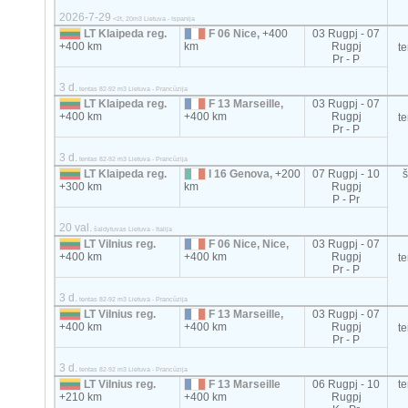
2026-7-29
<2t, 20m3 Lietuva - Ispanija
LT Klaipeda reg.
F 06 Nice,
+400
03 Rugpj - 07
+400 km
km
Rugpj
t
Pr - P
3 d.
tentas 82-92 m3 Lietuva - Prancūzija
LT Klaipeda reg.
F 13 Marseille,
03 Rugpj - 07
+400 km
+400 km
Rugpj
t
Pr - P
3 d.
tentas 82-92 m3 Lietuva - Prancūzija
LT Klaipeda reg.
I 16 Genova,
+200
07 Rugpj - 10
+300 km
km
Rugpj
P - Pr
20 val.
šaldytuvas Lietuva - Italija
LT Vilnius reg.
F 06 Nice, Nice,
03 Rugpj - 07
+400 km
+400 km
Rugpj
t
Pr - P
3 d.
tentas 82-92 m3 Lietuva - Prancūzija
LT Vilnius reg.
F 13 Marseille,
03 Rugpj - 07
+400 km
+400 km
Rugpj
t
Pr - P
3 d.
tentas 82-92 m3 Lietuva - Prancūzija
LT Vilnius reg.
F 13 Marseille
06 Rugpj - 10
t
+210 km
+400 km
Rugpj