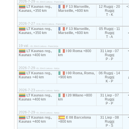
2026-7-29
<2t, 20m3 Lietuva - Prancūzija
LT Kaunas reg.,
F 13 Marseille,
12 Rugpj - 20
<
Kaunas,
+350 km
Marseille,
+600 km
Rugpj
T - K
2026-7-27
<3.5t, 35m3 Lietuva - Prancūzija
LT Kaunas reg.,
F 13 Marseille,
05 Rugpj - 11
Kaunas,
+350 km
Marseille,
+600 km
Rugpj
T - A
19 val.
<2t, 20m3 Lietuva - Prancūzija
LT Kaunas reg.,
I 00 Roma
+800
31 Liep - 07
Kaunas
+400 km
km
Rugpj
P - P
2026-7-29
<2t, 20m3 Lietuva - Italija
LT Kaunas reg.,
I 00 Roma, Roma,
06 Rugpj - 14
Kaunas
+40 km
+900 km
Rugpj
K - P
2026-7-23
autovežis Lietuva - Italija
LT Kaunas reg.,
I 20 Milano
+800
31 Liep - 07
Kaunas
+400 km
km
Rugpj
P - P
2026-7-29
<2t, 20m3 Lietuva - Italija
LT Kaunas reg.,
E 08 Barcelona
31 Liep - 08
Kaunas
+400 km
+800 km
Rugpj
P - Š