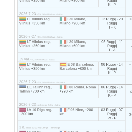
Vilnius
+350 km
Milano
+800 km
Rugpj
K - P
2026-7-23
<7.5t, 50m3 Lietuva - Italija
LT Vilnius reg.,
I 20 Milano,
12 Rugpj - 20
<
Vilnius
+350 km
Milano
+900 km
Rugpj
T - K
2026-7-27
<3.5t, 35m3 Lietuva - Italija
LT Vilnius reg.,
I 20 Milano,
05 Rugpj - 11
Vilnius
+350 km
Milano
+600 km
Rugpj
T - A
19 val.
<2t, 20m3 Lietuva - Italija
LT Vilnius reg.,
E 08 Barcelona,
06 Rugpj - 14
<
Vilnius
+350 km
Barcelona
+800 km
Rugpj
K - P
2026-7-23
<7.5t, 50m3 Lietuva - Ispanija
EE Tallinn reg.,
I 00 Roma, Roma
06 Rugpj - 14
Tallinn
+700 km
+990 km
Rugpj
K - P
2026-7-23
šaldytuvas Estija - Italija
LV 10 Riga reg.
F 06 Nice,
+200
03 Rugpj - 07
+300 km
km
Rugpj
t
Pr - P
3 d.
tentas 82-92 m3 Latvija - Prancūzija