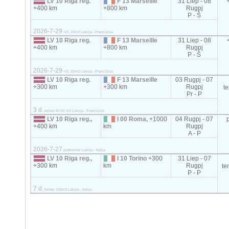
LV 10 Riga reg.
F 13 Marseille
31 Liep - 08
+400 km
+800 km
Rugpj
P - Š
2026-7-29
<2t, 20m3 Latvija - Prancūzija
LV 10 Riga reg.
F 13 Marseille
31 Liep - 08
+400 km
+800 km
Rugpj
P - Š
2026-7-29
<2t, 20m3 Latvija - Prancūzija
LV 10 Riga reg.
F 13 Marseille
03 Rugpj - 07
+300 km
+300 km
Rugpj
t
Pr - P
3 d.
tentas 82-92 m3 Latvija - Prancūzija
LV 10 Riga reg.,
I 00 Roma,
+1000
04 Rugpj - 07
+400 km
km
Rugpj
A - P
2026-7-27
platformos Latvija - Italija
LV 10 Riga reg.,
I 10 Torino
+300
31 Liep - 07
+300 km
km
Rugpj
te
P - P
7 d.
tentas 120m3 Latvija - Italija