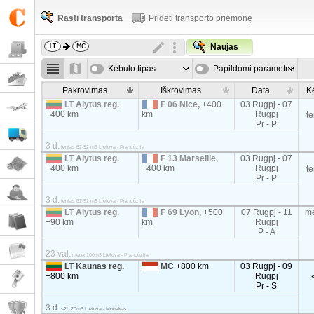
Rasti transportą
Pridėti transporto priemonę
Naujas
Kėbulo tipas
Papildomi parametrai
Pakrovimas
Iškrovimas
Data
K
LT Alytus reg.
F 06 Nice,
+400
03 Rugpj - 07
+400 km
km
Rugpj
t
Pr - P
3 d.
tentas 82-92 m3 Lietuva - Prancūzija
LT Alytus reg.
F 13 Marseille,
03 Rugpj - 07
+400 km
+400 km
Rugpj
t
Pr - P
3 d.
tentas 82-92 m3 Lietuva - Prancūzija
LT Alytus reg.
F 69 Lyon,
+500
07 Rugpj - 11
m
+90 km
km
Rugpj
P - A
23 val.
mega 100m3 Lietuva - Prancūzija
LT Kaunas reg.
MC
+800 km
03 Rugpj - 09
+800 km
Rugpj
Pr - S
3 d.
<2t, 20m3 Lietuva - Monakas