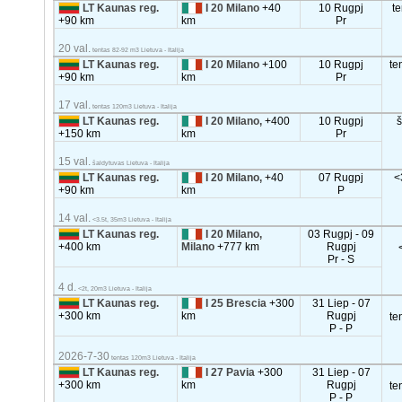
LT Kaunas reg.
I 20 Milano
+40
10 Rugpj
t
+90 km
km
Pr
20 val.
tentas 82-92 m3 Lietuva - Italija
LT Kaunas reg.
I 20 Milano
+100
10 Rugpj
te
+90 km
km
Pr
17 val.
tentas 120m3 Lietuva - Italija
LT Kaunas reg.
I 20 Milano,
+400
10 Rugpj
+150 km
km
Pr
15 val.
šaldytuvas Lietuva - Italija
LT Kaunas reg.
I 20 Milano,
+40
07 Rugpj
<
+90 km
km
P
14 val.
<3.5t, 35m3 Lietuva - Italija
LT Kaunas reg.
I 20 Milano,
03 Rugpj - 09
+400 km
Milano
+777 km
Rugpj
Pr - S
4 d.
<2t, 20m3 Lietuva - Italija
LT Kaunas reg.
I 25 Brescia
+300
31 Liep - 07
+300 km
km
Rugpj
te
P - P
2026-7-30
tentas 120m3 Lietuva - Italija
LT Kaunas reg.
I 27 Pavia
+300
31 Liep - 07
+300 km
km
Rugpj
te
P - P