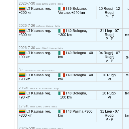
2026-7-30
tentas 120m3 Lietuva - Italija
LT Kaunas reg.
I 39 Bolzano,
10 Rugpj - 12
+290 km
Verano,
+540 km
Rugpj
Pr - T
2026-7-26
platformos Lietuva - Italija
LT Kaunas reg.
I 40 Bologna,
31 Liep - 07
+300 km
+300 km
Rugpj
te
P - P
2026-7-30
tentas 120m3 Lietuva - Italija
LT Kaunas reg.
I 40 Bologna
+40
04 Rugpj - 07
+90 km
km
Rugpj
t
A - P
3 d.
tentas 82-92 m3 Lietuva - Italija
LT Kaunas reg.
I 40 Bologna
+40
10 Rugpj
t
+90 km
km
Pr
20 val.
tentas 82-92 m3 Lietuva - Italija
LT Kaunas reg.
I 40 Bologna,
10 Rugpj
te
+90 km
+100 km
Pr
17 val.
tentas 120m3 Lietuva - Italija
LT Kaunas reg.
I 43 Parma
+300
31 Liep - 07
+300 km
km
Rugpj
te
P - P
2026-7-30
tentas 120m3 Lietuva - Italija