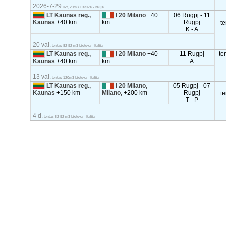
2026-7-29
<2t, 20m3 Lietuva - Italija
LT Kaunas reg.,
I 20 Milano
+40
06 Rugpj - 11
Kaunas
+40 km
km
Rugpj
t
K - A
20 val.
tentas 82-92 m3 Lietuva - Italija
LT Kaunas reg.,
I 20 Milano
+40
11 Rugpj
te
Kaunas
+40 km
km
A
13 val.
tentas 120m3 Lietuva - Italija
LT Kaunas reg.,
I 20 Milano,
05 Rugpj - 07
Kaunas
+150 km
Milano,
+200 km
Rugpj
t
T - P
4 d.
tentas 82-92 m3 Lietuva - Italija