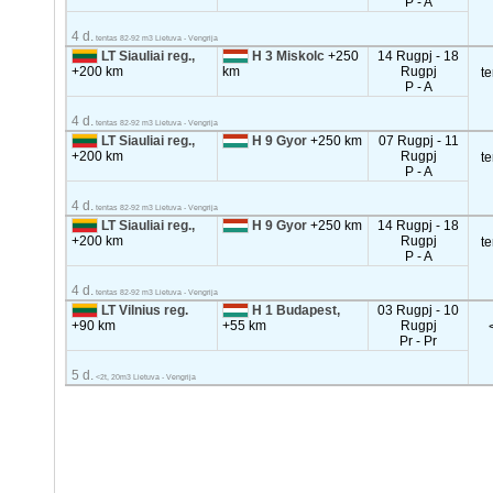
P - A
4 d.
tentas 82-92 m3 Lietuva - Vengrija
LT Siauliai reg.,
H 3 Miskolc
+250
14 Rugpj - 18
+200 km
km
Rugpj
t
P - A
4 d.
tentas 82-92 m3 Lietuva - Vengrija
LT Siauliai reg.,
H 9 Gyor
+250 km
07 Rugpj - 11
+200 km
Rugpj
t
P - A
4 d.
tentas 82-92 m3 Lietuva - Vengrija
LT Siauliai reg.,
H 9 Gyor
+250 km
14 Rugpj - 18
+200 km
Rugpj
t
P - A
4 d.
tentas 82-92 m3 Lietuva - Vengrija
LT Vilnius reg.
H 1 Budapest,
03 Rugpj - 10
+90 km
+55 km
Rugpj
Pr - Pr
5 d.
<2t, 20m3 Lietuva - Vengrija