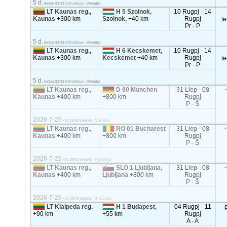
5 d.
tentas 82-92 m3 Lietuva - Vengrija
LT Kaunas reg.,
H 5 Szolnok,
10 Rugpj - 14
Kaunas
+300 km
Szolnok,
+40 km
Rugpj
t
Pr - P
5 d.
tentas 82-92 m3 Lietuva - Vengrija
LT Kaunas reg.,
H 6 Kecskemet,
10 Rugpj - 14
Kaunas
+300 km
Kecskemet
+40 km
Rugpj
t
Pr - P
5 d.
tentas 82-92 m3 Lietuva - Vengrija
LT Kaunas reg.,
D 80 Munchen
31 Liep - 08
Kaunas
+400 km
+800 km
Rugpj
P - Š
2026-7-29
<2t, 20m3 Lietuva - Vokietija
LT Kaunas reg.,
RO 01 Bucharest
31 Liep - 08
Kaunas
+400 km
+800 km
Rugpj
P - Š
2026-7-29
<2t, 20m3 Lietuva - Rumunija
LT Kaunas reg.,
SLO 1 Ljubljana,
31 Liep - 08
Kaunas
+400 km
Ljubljana
+800 km
Rugpj
P - Š
2026-7-29
<2t, 20m3 Lietuva - Slovėnija
LT Klaipeda reg.
H 1 Budapest,
04 Rugpj - 11
+90 km
+55 km
Rugpj
A - A