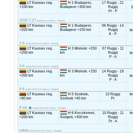
LT Kaunas reg.
H 1 Budapest,
17 Rugpj - 21
+100 km
Budapest
+300 km
Rugpj
Pr - P
2026-7-27
šaldytuvas Lietuva - Vengrija
LT Kaunas reg.
H 1 Budapest,
06 Rugpj - 14
+200 km
Budapest
+150 km
Rugpj
t
K - P
2 d.
tentas 82-92 m3 Lietuva - Vengrija
LT Kaunas reg.
H 3 Miskolc
+250
07 Rugpj - 11
+200 km
km
Rugpj
t
P - A
4 d.
tentas 82-92 m3 Lietuva - Vengrija
LT Kaunas reg.
H 3 Miskolc
+250
14 Rugpj - 18
+200 km
km
Rugpj
t
P - A
4 d.
tentas 82-92 m3 Lietuva - Vengrija
LT Kaunas reg.
H 5 Szolnok,
10 Rugpj
t
+90 km
Szolnok
+40 km
Pr
8 val.
tentas 82-92 m3 Lietuva - Vengrija
LT Kaunas reg.
H 6 Kecskemet,
10 Rugpj - 11
t
+200 km
Szeged,
+400 km
Rugpj
Pr - A
vakar
tentas 82-92 m3 Lietuva - Vengrija