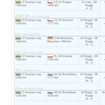
LT Kaunas reg.
CZ 11 Prague
31 Liep - 08
+400 km
+800 km
Rugpj
P - Š
2026-7-29
<2t, 20m3 Lietuva - Čekija
LT Kaunas reg.
CZ 70 Ostrava
03 Rugpj - 09
+400 km
+777 km
Rugpj
Pr - S
5 d.
<2t, 20m3 Lietuva - Čekija
LT Kaunas reg.
D 80 Munchen,
03 Rugpj - 09
+800 km
Munchen
+900 km
Rugpj
Pr - S
5 d.
<2t, 20m3 Lietuva - Vokietija
LT Kaunas reg.
PL 30 Krakow
03 Rugpj - 09
+600 km
+500 km
Rugpj
Pr - S
5 d.
<2t, 20m3 Lietuva - Lenkija
LT Kaunas reg.
SK 81 Bratislava,
03 Rugpj - 09
+400 km
+777 km
Rugpj
Pr - S
5 d.
<2t, 20m3 Lietuva - Slovakija
LT Kaunas reg.
SK 81 Bratislava
10 Rugpj - 11
t
+200 km
+500 km
Rugpj
Pr - A