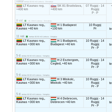
vakar
tentas 82-92 m3 Lietuva - Slovakija
LT Kaunas reg.
SK 81 Bratislava,
07 Rugpj - 14
+400 km
+400 km
Rugpj
P - P
8 val.
<2t, 20m3 Lietuva - Slovakija
LT Kaunas reg.,
H 1 Budapest
10 Rugpj
Kaunas
+40 km
+100 km
Pr
t
11 val.
tentas 82-92 m3 Lietuva - Vengrija
LT Kaunas reg.,
H 1 Budapest,
10 Rugpj - 14
Kaunas
+300 km
Budapest
+40 km
Rugpj
t
Pr - P
5 d.
tentas 82-92 m3 Lietuva - Vengrija
LT Kaunas reg.,
H 2 Esztergom,
10 Rugpj - 14
Kaunas
+300 km
Cegled,
+40 km
Rugpj
t
Pr - P
5 d.
tentas 82-92 m3 Lietuva - Vengrija
LT Kaunas reg.,
H 3 Miskolc,
10 Rugpj - 14
Kaunas
+300 km
Miskolc
+40 km
Rugpj
t
Pr - P
5 d.
tentas 82-92 m3 Lietuva - Vengrija
LT Kaunas reg.,
H 4 Debrecen,
10 Rugpj - 14
Kaunas
+300 km
Debrecen
+40 km
Rugpj
t
Pr - P