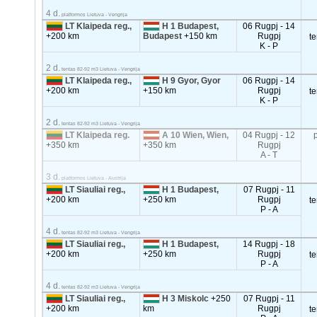
4 d.
platformos Lietuva - Vengrija
LT Klaipeda reg.,
H 1 Budapest,
06 Rugpj - 14
+200 km
Budapest
+150 km
Rugpj
t
K - P
2 d.
tentas 82-92 m3 Lietuva - Vengrija
LT Klaipeda reg.,
H 9 Gyor, Gyor
06 Rugpj - 14
+200 km
+150 km
Rugpj
t
K - P
2 d.
tentas 82-92 m3 Lietuva - Vengrija
LT Klaipeda reg.
A 10 Wien, Wien,
04 Rugpj - 12
+350 km
+350 km
Rugpj
A - T
3 d.
platformos Lietuva - Austrija
LT Siauliai reg.,
H 1 Budapest,
07 Rugpj - 11
+200 km
+250 km
Rugpj
t
P - A
4 d.
tentas 82-92 m3 Lietuva - Vengrija
LT Siauliai reg.,
H 1 Budapest,
14 Rugpj - 18
+200 km
+250 km
Rugpj
t
P - A
4 d.
tentas 82-92 m3 Lietuva - Vengrija
LT Siauliai reg.,
H 3 Miskolc
+250
07 Rugpj - 11
+200 km
km
Rugpj
t