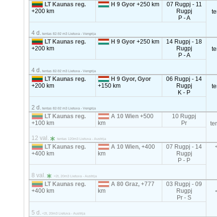
LT Kaunas reg.
H 9 Gyor
+250 km
07 Rugpj - 11
+200 km
Rugpj
t
P - A
4 d.
tentas 82-92 m3 Lietuva - Vengrija
LT Kaunas reg.
H 9 Gyor
+250 km
14 Rugpj - 18
+200 km
Rugpj
t
P - A
4 d.
tentas 82-92 m3 Lietuva - Vengrija
LT Kaunas reg.
H 9 Gyor, Gyor
06 Rugpj - 14
+200 km
+150 km
Rugpj
t
K - P
2 d.
tentas 82-92 m3 Lietuva - Vengrija
LT Kaunas reg.
A 10 Wien
+500
10 Rugpj
+100 km
km
Pr
te
12 val.
tentas 120m3 Lietuva - Austrija
LT Kaunas reg.
A 10 Wien,
+400
07 Rugpj - 14
+400 km
km
Rugpj
P - P
8 val.
<2t, 20m3 Lietuva - Austrija
LT Kaunas reg.
A 80 Graz,
+777
03 Rugpj - 09
+400 km
km
Rugpj
Pr - S
5 d.
<2t, 20m3 Lietuva - Austrija