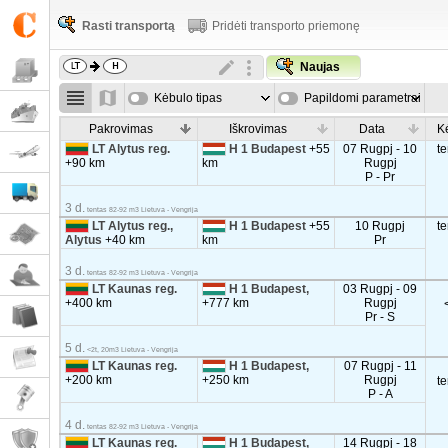
Rasti transportą
Pridėti transporto priemonę
Naujas
Kėbulo tipas
Papildomi parametrai
Pakrovimas
Iškrovimas
Data
K
LT Alytus reg.
H 1 Budapest
+55
07 Rugpj - 10
t
+90 km
km
Rugpj
P - Pr
3 d.
tentas 82-92 m3 Lietuva - Vengrija
LT Alytus reg.,
H 1 Budapest
+55
10 Rugpj
t
Alytus
+40 km
km
Pr
3 d.
tentas 82-92 m3 Lietuva - Vengrija
LT Kaunas reg.
H 1 Budapest,
03 Rugpj - 09
+400 km
+777 km
Rugpj
Pr - S
5 d.
<2t, 20m3 Lietuva - Vengrija
LT Kaunas reg.
H 1 Budapest,
07 Rugpj - 11
+200 km
+250 km
Rugpj
t
P - A
4 d.
tentas 82-92 m3 Lietuva - Vengrija
LT Kaunas reg.
H 1 Budapest,
14 Rugpj - 18