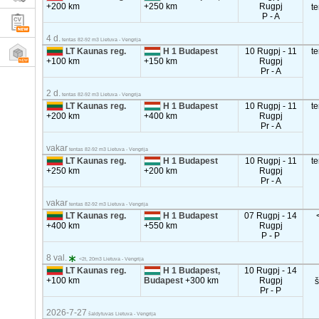
+200 km
+250 km
Rugpj
t
P - A
4 d.
tentas 82-92 m3 Lietuva - Vengrija
LT Kaunas reg.
H 1 Budapest
10 Rugpj - 11
t
+100 km
+150 km
Rugpj
Pr - A
2 d.
tentas 82-92 m3 Lietuva - Vengrija
LT Kaunas reg.
H 1 Budapest
10 Rugpj - 11
t
+200 km
+400 km
Rugpj
Pr - A
vakar
tentas 82-92 m3 Lietuva - Vengrija
LT Kaunas reg.
H 1 Budapest
10 Rugpj - 11
t
+250 km
+200 km
Rugpj
Pr - A
vakar
tentas 82-92 m3 Lietuva - Vengrija
LT Kaunas reg.
H 1 Budapest
07 Rugpj - 14
+400 km
+550 km
Rugpj
P - P
8 val.
<2t, 20m3 Lietuva - Vengrija
LT Kaunas reg.
H 1 Budapest,
10 Rugpj - 14
+100 km
Budapest
+300 km
Rugpj
Pr - P
2026-7-27
šaldytuvas Lietuva - Vengrija