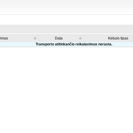
vimas
Data
Kėbulo tipas
Transporto atitinkančio reikalavimus nerasta.