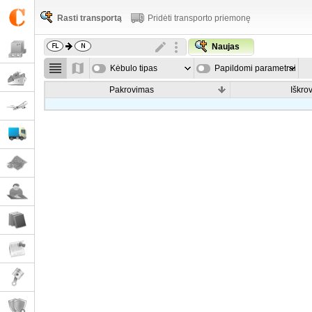
Rasti transportą
Pridėti transporto priemonę
Naujas
Kėbulo tipas
Papildomi parametrai
Pakrovimas
Iškro