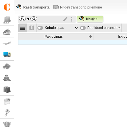
Rasti transportą
Pridėti transporto priemonę
Naujas
Kėbulo tipas
Papildomi parametrai
Pakrovimas
Iškro