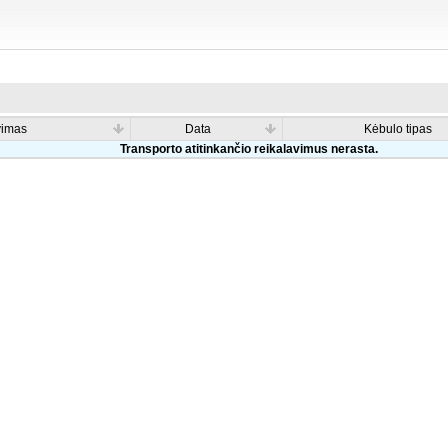
vimas
Data
Kėbulo tipas
Transporto atitinkančio reikalavimus nerasta.