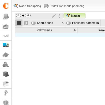
Rasti transportą
Pridėti transporto priemonę
Naujas
Kėbulo tipas
Papildomi parametrai
Pakrovimas
Iškro