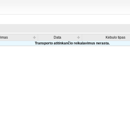
vimas
Data
Kėbulo tipas
Transporto atitinkančio reikalavimus nerasta.