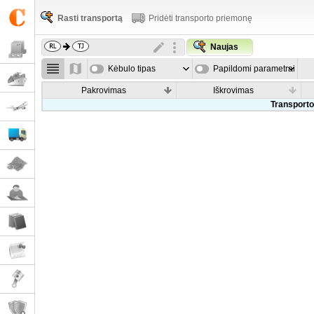
Rasti transportą
Pridėti transporto priemonę
Naujas
Kėbulo tipas
Papildomi parametrai
Pakrovimas
Iškrovimas
Transporto