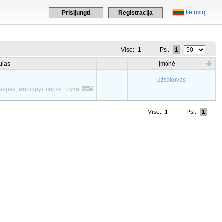
lietuvių
Prisijungti
Registracija
Viso:
1
Psl.
1
ulas
Įmonė
Užsakovas
мерах, маршрут через Грузи
Viso:
1
Psl.
1