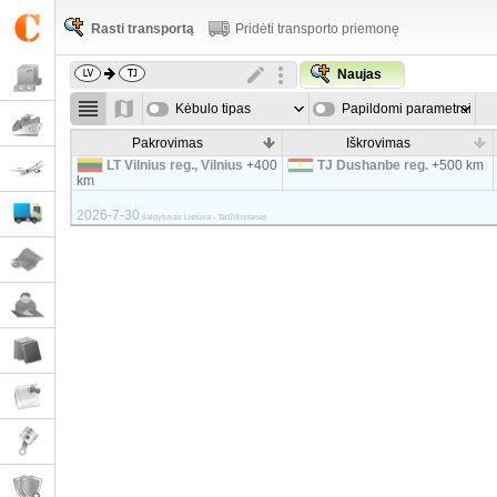
Rasti transportą
Pridėti transporto priemonę
Naujas
Kėbulo tipas
Papildomi parametrai
Pakrovimas
Iškrovimas
LT Vilnius reg., Vilnius
+400
TJ Dushanbe reg.
+500 km
km
2026-7-30
šaldytuvas Lietuva - Tadžikistanas