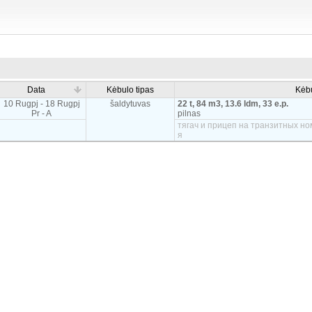
Data
Kėbulo tipas
Kėb
10 Rugpj - 18 Rugpj
šaldytuvas
22 t, 84 m3, 13.6 ldm, 33 e.p.
Pr - A
pilnas
тягач и прицеп на транзитных но
я