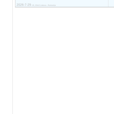
2026-7-29
<2t, 20m3 Lietuva - Rumunija