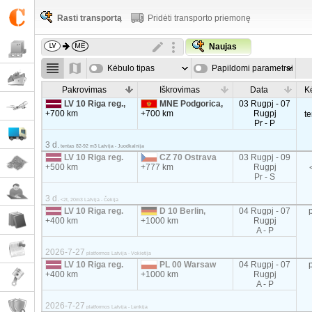
Rasti transportą
Pridėti transporto priemonę
Naujas
Kėbulo tipas
Papildomi parametrai
Pakrovimas
Iškrovimas
Data
K
LV 10 Riga reg.,
MNE Podgorica,
03 Rugpj - 07
+700 km
+700 km
Rugpj
t
Pr - P
3 d.
tentas 82-92 m3 Latvija - Juodkalnija
LV 10 Riga reg.
CZ 70 Ostrava
03 Rugpj - 09
+500 km
+777 km
Rugpj
Pr - S
3 d.
<2t, 20m3 Latvija - Čekija
LV 10 Riga reg.
D 10 Berlin,
04 Rugpj - 07
+400 km
+1000 km
Rugpj
A - P
2026-7-27
platformos Latvija - Vokietija
LV 10 Riga reg.
PL 00 Warsaw
04 Rugpj - 07
+400 km
+1000 km
Rugpj
A - P
2026-7-27
platformos Latvija - Lenkija