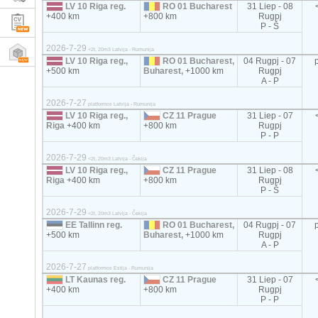
LV 10 Riga reg.
RO 01 Bucharest
31 Liep - 08
+400 km
+800 km
Rugpj
P - Š
2026-7-29
<2t, 20m3 Latvija - Rumunija
LV 10 Riga reg.,
RO 01 Bucharest,
04 Rugpj - 07
+500 km
Buharest,
+1000 km
Rugpj
A - P
2026-7-27
platformos Latvija - Rumunija
LV 10 Riga reg.,
CZ 11 Prague
31 Liep - 07
Riga
+400 km
+800 km
Rugpj
P - P
2026-7-29
<2t, 20m3 Latvija - Čekija
LV 10 Riga reg.,
CZ 11 Prague
31 Liep - 08
Riga
+400 km
+800 km
Rugpj
P - Š
2026-7-29
<2t, 20m3 Latvija - Čekija
EE Tallinn reg.
RO 01 Bucharest,
04 Rugpj - 07
+500 km
Buharest,
+1000 km
Rugpj
A - P
2026-7-27
platformos Estija - Rumunija
LT Kaunas reg.
CZ 11 Prague
31 Liep - 07
+400 km
+800 km
Rugpj
P - P