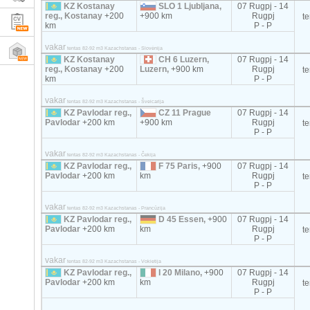
KZ Kostanay
SLO 1 Ljubljana,
07 Rugpj - 14
reg., Kostanay
+200
+900 km
Rugpj
t
km
P - P
vakar
tentas 82-92 m3 Kazachstanas - Slovėnija
KZ Kostanay
CH 6 Luzern,
07 Rugpj - 14
reg., Kostanay
+200
Luzern,
+900 km
Rugpj
t
km
P - P
vakar
tentas 82-92 m3 Kazachstanas - Šveicarija
KZ Pavlodar reg.,
CZ 11 Prague
07 Rugpj - 14
Pavlodar
+200 km
+900 km
Rugpj
t
P - P
vakar
tentas 82-92 m3 Kazachstanas - Čekija
KZ Pavlodar reg.,
F 75 Paris,
+900
07 Rugpj - 14
Pavlodar
+200 km
km
Rugpj
t
P - P
vakar
tentas 82-92 m3 Kazachstanas - Prancūzija
KZ Pavlodar reg.,
D 45 Essen,
+900
07 Rugpj - 14
Pavlodar
+200 km
km
Rugpj
t
P - P
vakar
tentas 82-92 m3 Kazachstanas - Vokietija
KZ Pavlodar reg.,
I 20 Milano,
+900
07 Rugpj - 14
Pavlodar
+200 km
km
Rugpj
t
P - P