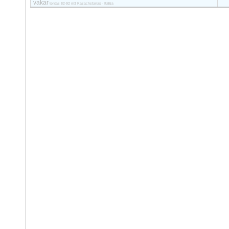
vakar
tentas 82-92 m3 Kazachstanas - Italija