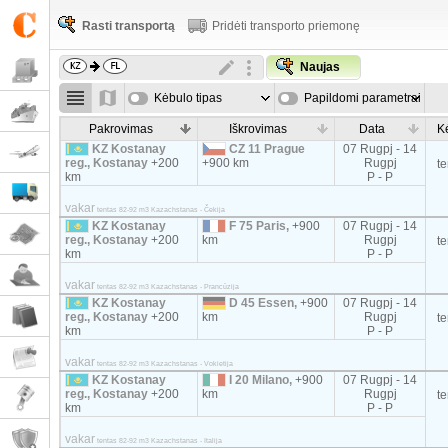
Rasti transportą
Pridėti transporto priemonę
Naujas
Kėbulo tipas
Papildomi parametrai
Pakrovimas
Iškrovimas
Data
K
KZ Kostanay
CZ 11 Prague
07 Rugpj - 14
reg., Kostanay
+200
+900 km
Rugpj
t
km
P - P
vakar
tentas 82-92 m3 Kazachstanas - Čekija
KZ Kostanay
F 75 Paris,
+900
07 Rugpj - 14
reg., Kostanay
+200
km
Rugpj
t
km
P - P
vakar
tentas 82-92 m3 Kazachstanas - Prancūzija
KZ Kostanay
D 45 Essen,
+900
07 Rugpj - 14
reg., Kostanay
+200
km
Rugpj
t
km
P - P
vakar
tentas 82-92 m3 Kazachstanas - Vokietija
KZ Kostanay
I 20 Milano,
+900
07 Rugpj - 14
reg., Kostanay
+200
km
Rugpj
t
km
P - P
vakar
tentas 82-92 m3 Kazachstanas - Italija