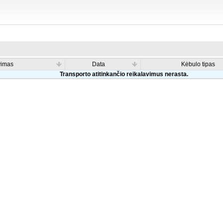
vimas
Data
Kėbulo tipas
Transporto atitinkančio reikalavimus nerasta.