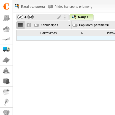
Rasti transportą
Pridėti transporto priemonę
Naujas
Kėbulo tipas
Papildomi parametrai
Pakrovimas
Iškro