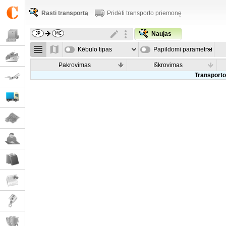
Rasti transportą
Pridėti transporto priemonę
Naujas
Kėbulo tipas
Papildomi parametrai
Pakrovimas
Iškrovimas
Transporto