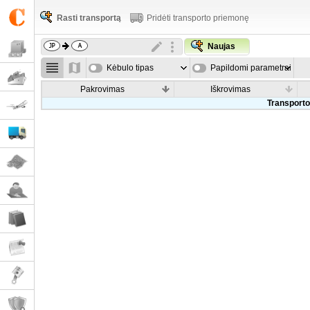
Rasti transportą
Pridėti transporto priemonę
Naujas
Kėbulo tipas
Papildomi parametrai
Pakrovimas
Iškrovimas
Transporto