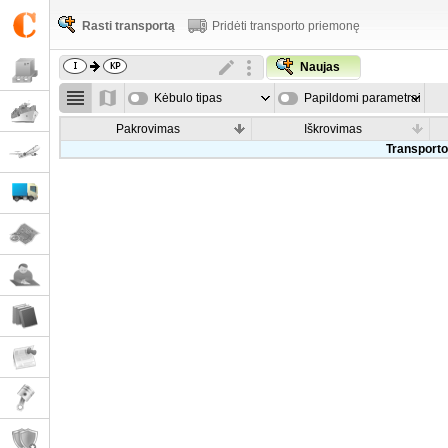
Rasti transportą
Pridėti transporto priemonę
Naujas
Kėbulo tipas
Papildomi parametrai
Pakrovimas
Iškrovimas
Transporto