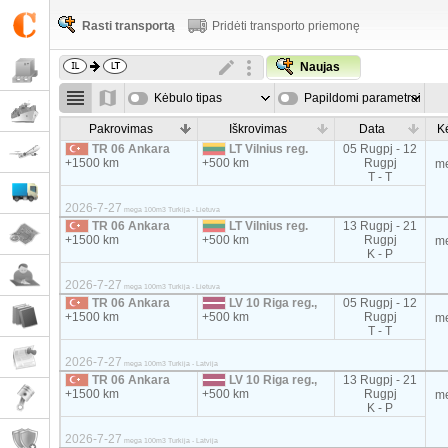
Rasti transportą
Pridėti transporto priemonę
Naujas
Kėbulo tipas
Papildomi parametrai
Pakrovimas
Iškrovimas
Data
K
TR 06 Ankara
LT Vilnius reg.
05 Rugpj - 12
+1500 km
+500 km
Rugpj
m
T - T
2026-7-27
mega 100m3 Turkija - Lietuva
TR 06 Ankara
LT Vilnius reg.
13 Rugpj - 21
+1500 km
+500 km
Rugpj
m
K - P
2026-7-27
mega 100m3 Turkija - Lietuva
TR 06 Ankara
LV 10 Riga reg.,
05 Rugpj - 12
+1500 km
+500 km
Rugpj
m
T - T
2026-7-27
mega 100m3 Turkija - Latvija
TR 06 Ankara
LV 10 Riga reg.,
13 Rugpj - 21
+1500 km
+500 km
Rugpj
m
K - P
2026-7-27
mega 100m3 Turkija - Latvija