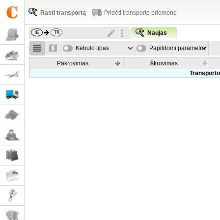
Rasti transportą
Pridėti transporto priemonę
Naujas
Kėbulo tipas
Papildomi parametrai
Pakrovimas
Iškrovimas
Transporto