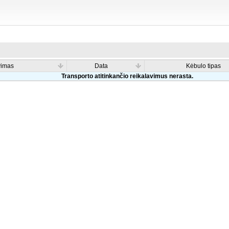
vimas
Data
Kėbulo tipas
Transporto atitinkančio reikalavimus nerasta.