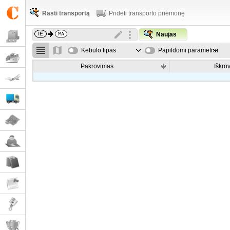
Rasti transportą
Pridėti transporto priemonę
Naujas
Kėbulo tipas
Papildomi parametrai
Pakrovimas
Iškro