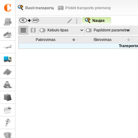
Rasti transportą
Pridėti transporto priemonę
Naujas
Kėbulo tipas
Papildomi parametrai
Pakrovimas
Iškrovimas
Transporto