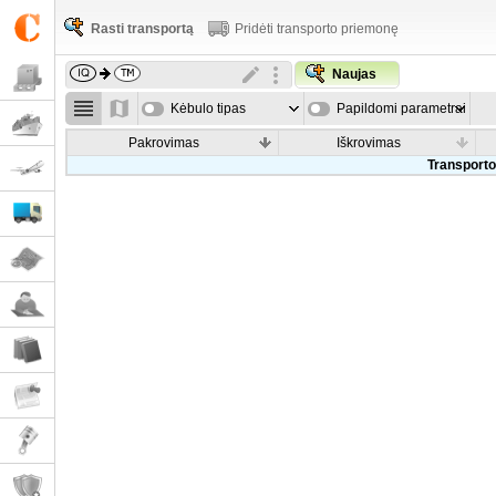
Rasti transportą
Pridėti transporto priemonę
Naujas
Kėbulo tipas
Papildomi parametrai
Pakrovimas
Iškrovimas
Transporto