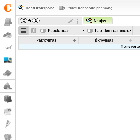
Rasti transportą
Pridėti transporto priemonę
Naujas
Kėbulo tipas
Papildomi parametrai
Pakrovimas
Iškrovimas
Transporto