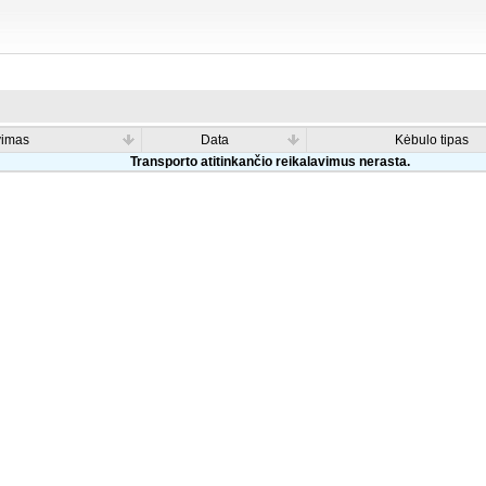
vimas
Data
Kėbulo tipas
Transporto atitinkančio reikalavimus nerasta.