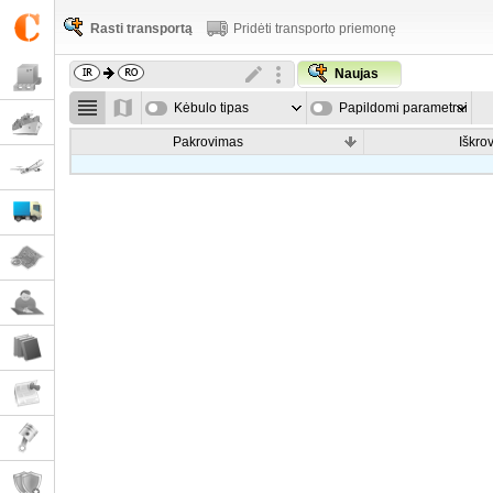
Rasti transportą
Pridėti transporto priemonę
Naujas
Kėbulo tipas
Papildomi parametrai
Pakrovimas
Iškro