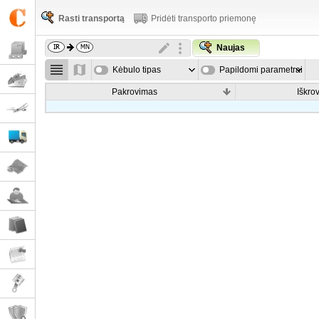
Rasti transportą
Pridėti transporto priemonę
Naujas
Kėbulo tipas
Papildomi parametrai
Pakrovimas
Iškro