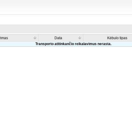
vimas
Data
Kėbulo tipas
Transporto atitinkančio reikalavimus nerasta.