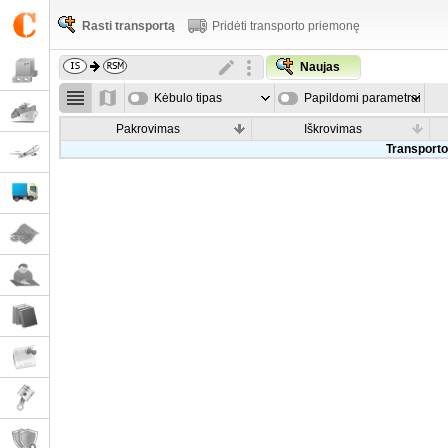
Rasti transportą
Pridėti transporto priemonę
Naujas
Kėbulo tipas
Papildomi parametrai
Pakrovimas
Iškrovimas
Transporto