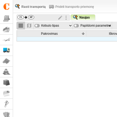
Rasti transportą
Pridėti transporto priemonę
Naujas
Kėbulo tipas
Papildomi parametrai
Pakrovimas
Iškro