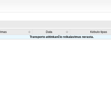
vimas
Data
Kėbulo tipas
Transporto atitinkančio reikalavimus nerasta.