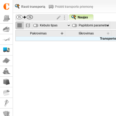
Rasti transportą
Pridėti transporto priemonę
Naujas
Kėbulo tipas
Papildomi parametrai
Pakrovimas
Iškrovimas
Transporto