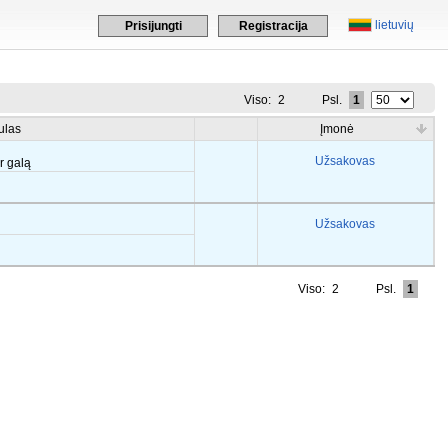
lietuvių
Prisijungti
Registracija
Viso:
2
Psl.
1
ulas
Įmonė
Užsakovas
er galą
Užsakovas
Viso:
2
Psl.
1