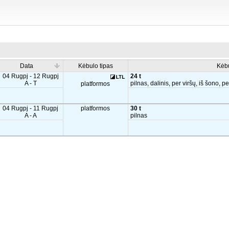
Data
Kėbulo tipas
Kėb
04 Rugpj - 12 Rugpj
24 t
A - T
pilnas, dalinis, per viršų, iš šono, p
platformos
04 Rugpj - 11 Rugpj
platformos
30 t
A - A
pilnas