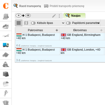
Rasti transportą
Pridėti transporto priemonę
Naujas
Kėbulo tipas
Papildomi parametrai
Pakrovimas
Iškrovimas
H 1 Budapest, Budapest
GB England, Birmingham
+40 km
+40 km
4 d.
platformos Vengrija - Jungtinė Karalystė
H 1 Budapest, Budapest
GB England, London,
+40
+40 km
km
3 d.
platformos Vengrija - Jungtinė Karalystė