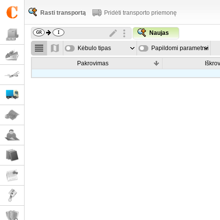
Rasti transportą
Pridėti transporto priemonę
Naujas
Kėbulo tipas
Papildomi parametrai
Pakrovimas
Iškro