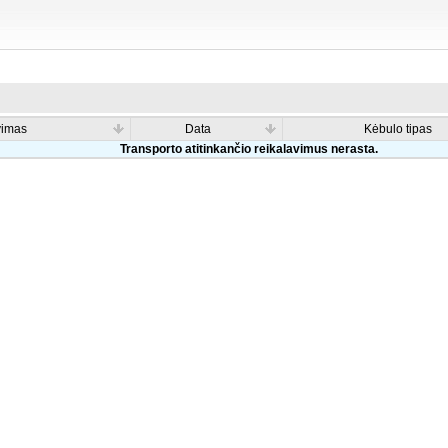
vimas
Data
Kėbulo tipas
Transporto atitinkančio reikalavimus nerasta.