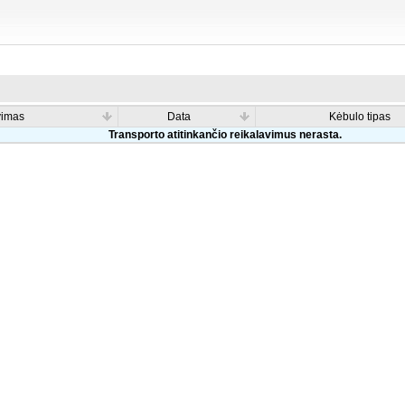
vimas
Data
Kėbulo tipas
Transporto atitinkančio reikalavimus nerasta.