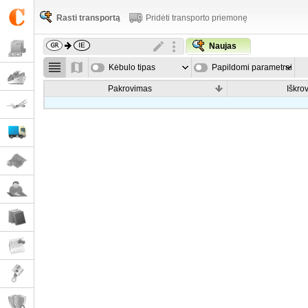
Rasti transportą
Pridėti transporto priemonę
Naujas
Kėbulo tipas
Papildomi parametrai
Pakrovimas
Iškro