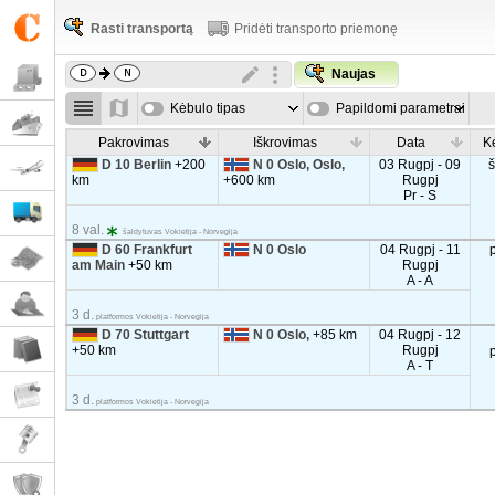
Rasti transportą
Pridėti transporto priemonę
Naujas
Kėbulo tipas
Papildomi parametrai
Pakrovimas
Iškrovimas
Data
K
D 10 Berlin
+200
N 0 Oslo, Oslo,
03 Rugpj - 09
km
+600 km
Rugpj
Pr - S
8 val.
šaldytuvas Vokietija - Norvegija
D 60 Frankfurt
N 0 Oslo
04 Rugpj - 11
am Main
+50 km
Rugpj
A - A
3 d.
platformos Vokietija - Norvegija
D 70 Stuttgart
N 0 Oslo,
+85 km
04 Rugpj - 12
+50 km
Rugpj
A - T
3 d.
platformos Vokietija - Norvegija