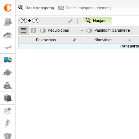
Rasti transportą
Pridėti transporto priemonę
Naujas
Kėbulo tipas
Papildomi parametrai
Pakrovimas
Iškrovimas
Transporto