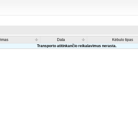
vimas
Data
Kėbulo tipas
Transporto atitinkančio reikalavimus nerasta.