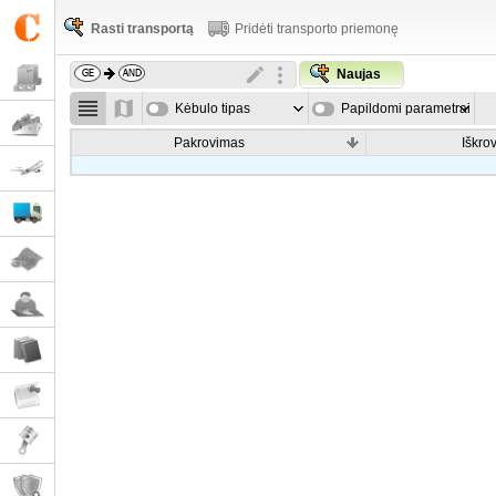
Rasti transportą
Pridėti transporto priemonę
Naujas
Kėbulo tipas
Papildomi parametrai
Pakrovimas
Iškro