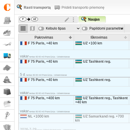
Rasti transportą
Pridėti transporto priemonę
Naujas
Kėbulo tipas
Papildomi parametrai
Pakrovimas
Iškrovimas
F 75 Paris,
+40 km
UZ
+100 km
vakar
tentas 82-92 m3 Prancūzija - Uzbekistanas
F 75 Paris,
+40 km
UZ Tashkent reg.
5 d.
tentas 82-92 m3 Prancūzija - Uzbekistanas
F 75 Paris,
+40 km
UZ Tashkent reg.
vakar
tentas 82-92 m3 Prancūzija - Uzbekistanas
F 75 Paris,
+400 km
UZ Tashkent reg., Tashkent
+40 km
vakar
tentas 82-92 m3 Prancūzija - Uzbekistanas
NL
+1000 km
UZ Samarkand reg.
+700
km
2026-7-29
mega 100m3 Nyderlandai - Uzbekistanas