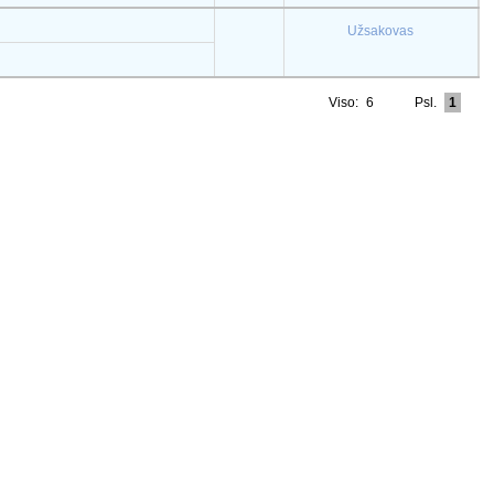
Užsakovas
Viso:
6
Psl.
1