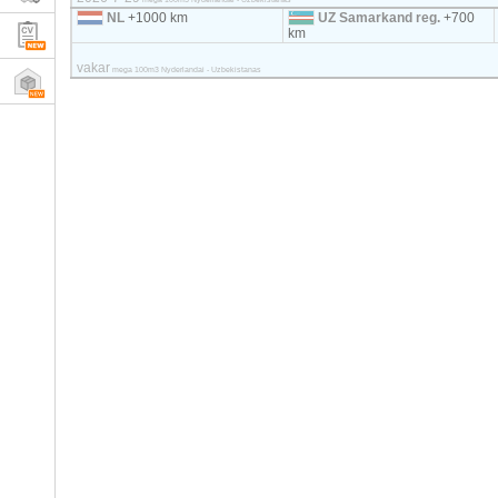
NL
+1000 km
UZ Samarkand reg.
+700
km
vakar
mega 100m3 Nyderlandai - Uzbekistanas