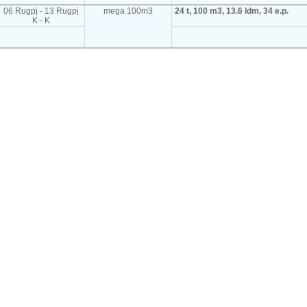
06 Rugpj - 13 Rugpj
mega 100m3
24 t, 100 m3, 13.6 ldm, 34 e.p.
K - K