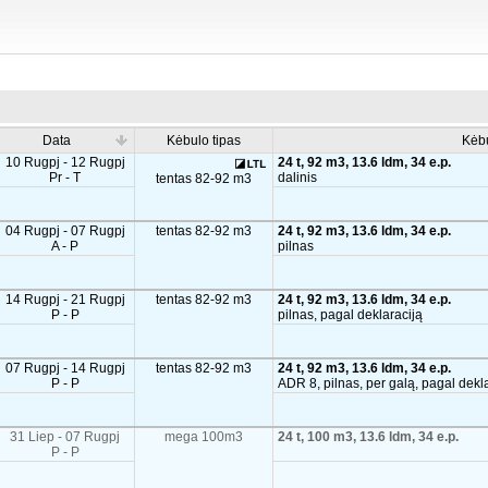
Data
Kėbulo tipas
Kėb
10 Rugpj - 12 Rugpj
24 t, 92 m3, 13.6 ldm, 34 e.p.
Pr - T
dalinis
tentas 82-92 m3
04 Rugpj - 07 Rugpj
tentas 82-92 m3
24 t, 92 m3, 13.6 ldm, 34 e.p.
A - P
pilnas
14 Rugpj - 21 Rugpj
tentas 82-92 m3
24 t, 92 m3, 13.6 ldm, 34 e.p.
P - P
pilnas, pagal deklaraciją
07 Rugpj - 14 Rugpj
tentas 82-92 m3
24 t, 92 m3, 13.6 ldm, 34 e.p.
P - P
ADR 8, pilnas, per galą, pagal dekl
31 Liep - 07 Rugpj
mega 100m3
24 t, 100 m3, 13.6 ldm, 34 e.p.
P - P