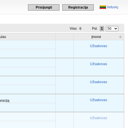
lietuvių
Prisijungti
Registracija
Viso:
6
Psl.
1
ulas
Įmonė
Užsakovas
Užsakovas
Užsakovas
Užsakovas
araciją
Užsakovas