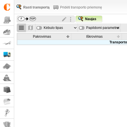
Rasti transportą
Pridėti transporto priemonę
Naujas
Kėbulo tipas
Papildomi parametrai
Pakrovimas
Iškrovimas
Transporto