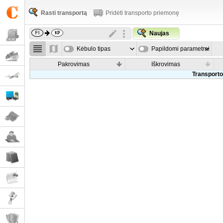
Rasti transportą
Pridėti transporto priemonę
Naujas
Kėbulo tipas
Papildomi parametrai
Pakrovimas
Iškrovimas
Transporto