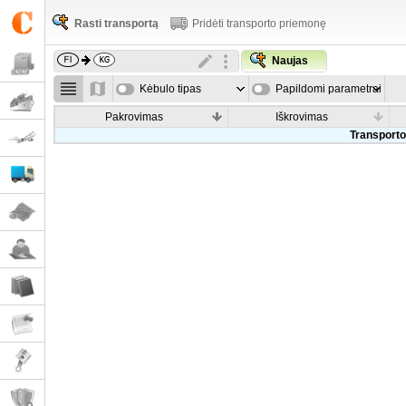
Rasti transportą
Pridėti transporto priemonę
Naujas
Kėbulo tipas
Papildomi parametrai
Pakrovimas
Iškrovimas
Transporto