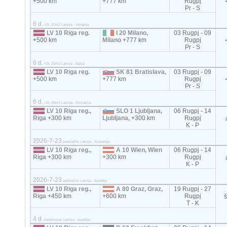
+500 km
+777 km
Rugpj
Pr - S
6 d.
<2t, 20m3 Latvija - Vengrija
LV 10 Riga reg.
I 20 Milano,
03 Rugpj - 09
+500 km
Milano
+777 km
Rugpj
Pr - S
6 d.
<2t, 20m3 Latvija - Italija
LV 10 Riga reg.
SK 81 Bratislava,
03 Rugpj - 09
+500 km
+777 km
Rugpj
Pr - S
6 d.
<2t, 20m3 Latvija - Slovakija
LV 10 Riga reg.,
SLO 1 Ljubljana,
06 Rugpj - 14
Riga
+300 km
Ljubljana,
+300 km
Rugpj
K - P
2026-7-23
autovežis Latvija - Slovėnija
LV 10 Riga reg.,
A 10 Wien, Wien
06 Rugpj - 14
Riga
+300 km
+300 km
Rugpj
K - P
2026-7-23
autovežis Latvija - Austrija
LV 10 Riga reg.,
A 80 Graz, Graz,
19 Rugpj - 27
Riga
+450 km
+600 km
Rugpj
T - K
4 d.
šaldytuvas Latvija - Austrija