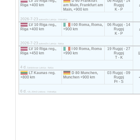
LV 10 Riga reg.,
D 60 Frankfurt
06 Rugpj - 14
Riga
+400 km
am Main, Frankfurt am
Rugpj
Main,
+900 km
K - P
2026-7-23
autovežis Latvija - Vokietija
LV 10 Riga reg.,
I 00 Roma, Roma,
06 Rugpj - 14
Riga
+400 km
+900 km
Rugpj
K - P
2026-7-23
autovežis Latvija - Italija
LV 10 Riga reg.,
I 00 Roma, Roma
19 Rugpj - 27
Riga
+450 km
+990 km
Rugpj
T - K
4 d.
šaldytuvas Latvija - Italija
LT Kaunas reg.
D 80 Munchen,
03 Rugpj - 09
+800 km
Munchen
+900 km
Rugpj
Pr - S
6 d.
<2t, 20m3 Lietuva - Vokietija