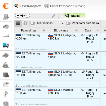
Rasti transportą
Pridėti transporto priemonę
Naujas
Kėbulo tipas
Papildomi parametrai
Pakrovimas
Iškrovimas
Data
K
EE Tallinn reg.
SLO 1 Ljubljana,
07 Rugpj - 11
+150 km
+200 km
Rugpj
t
P - A
6 d.
tentas 82-92 m3 Estija - Slovėnija
EE Tallinn reg.
SLO 1 Ljubljana,
04 Rugpj - 11
+90 km
+80 km
Rugpj
A - A
5 d.
platformos Estija - Slovėnija
EE Tallinn reg.
SLO 1 Ljubljana,
10 Rugpj - 11
+90 km
Ljubljana
+100 km
Rugpj
t
Pr - A
2 d.
tentas 82-92 m3 Estija - Slovėnija
EE Tallinn reg.
SLO 2 Maribor
07 Rugpj - 11
+150 km
+200 km
Rugpj
t
P - A
6 d.
tentas 82-92 m3 Estija - Slovėnija