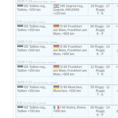
2026-7-23
šaldytuvas Estija - Austrija
EE Tallinn reg.,
HR Zagred reg.,
19 Rugpj - 27
Tallinn,
+350 km
Zagreb, HR10000
Rugpj
+150 km
T - K
4 d.
<2t, 20m3 Estija - Kroatija
EE Tallinn reg.,
D 60 Frankfurt
06 Rugpj - 14
<
Tallinn
+350 km
am Main, Frankfurt am
Rugpj
Main,
+900 km
K - P
2026-7-23
<7.5t, 50m3 Estija - Vokietija
EE Tallinn reg.,
D 60 Frankfurt
06 Rugpj - 14
Tallinn
+300 km
am Main, Frankfurt am
Rugpj
Main,
+900 km
K - P
2026-7-23
autovežis Estija - Vokietija
EE Tallinn reg.,
D 60 Frankfurt
12 Rugpj - 20
<
Tallinn
+350 km
am Main, Frankfurt am
Rugpj
Main,
+900 km
T - K
2026-7-27
<3.5t, 35m3 Estija - Vokietija
EE Tallinn reg.,
D 80 Munchen,
05 Rugpj - 11
Tallinn
+350 km
Munchen,
+500 km
Rugpj
T - A
4 d.
<2t, 20m3 Estija - Vokietija
EE Tallinn reg.,
I 00 Roma, Roma
06 Rugpj - 14
Tallinn
+700 km
+990 km
Rugpj
K - P