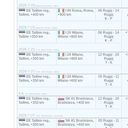
2026-7-23
šaldytuvas Estija - Italija
EE Tallinn reg.,
I 00 Roma, Roma,
06 Rugpj - 14
Tallinn,
+400 km
+900 km
Rugpj
K - P
2026-7-23
autovežis Estija - Italija
EE Tallinn reg.,
I 20 Milano,
06 Rugpj - 14
<
Tallinn
+350 km
Milano
+800 km
Rugpj
K - P
2026-7-23
<7.5t, 50m3 Estija - Italija
EE Tallinn reg.,
I 20 Milano,
12 Rugpj - 20
<
Tallinn,
+350 km
Milano
+900 km
Rugpj
T - K
2026-7-27
<3.5t, 35m3 Estija - Italija
EE Tallinn reg.,
I 20 Milano,
05 Rugpj - 11
Tallinn,
+350 km
Milano
+600 km
Rugpj
T - A
4 d.
<2t, 20m3 Estija - Italija
EE Tallinn reg.,
SK 81 Bratislava,
12 Rugpj - 20
<
Tallinn,
+350 km
Bratislava,
+400 km
Rugpj
T - K
2026-7-27
<3.5t, 35m3 Estija - Slovakija
EE Tallinn reg.,
SK 81 Bratislava,
05 Rugpj - 11
Tallinn,
+350 km
Bratislava,
+400 km
Rugpj