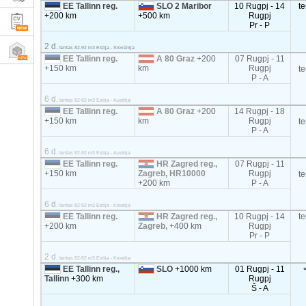
EE Tallinn reg.
SLO 2 Maribor
10 Rugpj - 14
t
+200 km
+500 km
Rugpj
Pr - P
2 d.
tentas 82-92 m3 Estija - Slovėnija
EE Tallinn reg.
A 80 Graz
+200
07 Rugpj - 11
+150 km
km
Rugpj
t
P - A
6 d.
tentas 82-92 m3 Estija - Austrija
EE Tallinn reg.
A 80 Graz
+200
14 Rugpj - 18
+150 km
km
Rugpj
t
P - A
6 d.
tentas 82-92 m3 Estija - Austrija
EE Tallinn reg.
HR Zagred reg.,
07 Rugpj - 11
+150 km
Zagreb, HR10000
Rugpj
t
+200 km
P - A
6 d.
tentas 82-92 m3 Estija - Kroatija
EE Tallinn reg.
HR Zagred reg.,
10 Rugpj - 14
t
+200 km
Zagreb,
+400 km
Rugpj
Pr - P
2 d.
tentas 82-92 m3 Estija - Kroatija
EE Tallinn reg.,
SLO
+1000 km
01 Rugpj - 11
Tallinn
+300 km
Rugpj
Š - A