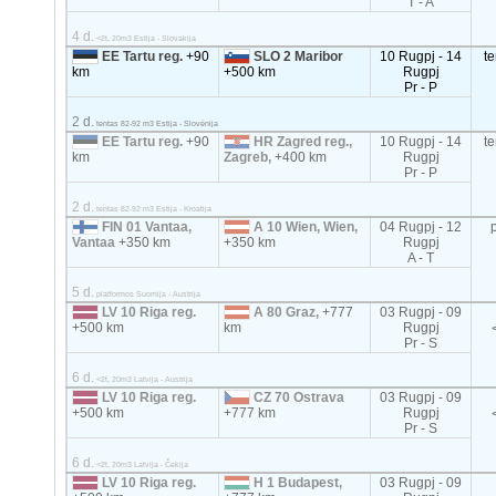
T - A
4 d.
<2t, 20m3 Estija - Slovakija
EE Tartu reg.
+90
SLO 2 Maribor
10 Rugpj - 14
t
km
+500 km
Rugpj
Pr - P
2 d.
tentas 82-92 m3 Estija - Slovėnija
EE Tartu reg.
+90
HR Zagred reg.,
10 Rugpj - 14
t
km
Zagreb,
+400 km
Rugpj
Pr - P
2 d.
tentas 82-92 m3 Estija - Kroatija
FIN 01 Vantaa,
A 10 Wien, Wien,
04 Rugpj - 12
Vantaa
+350 km
+350 km
Rugpj
A - T
5 d.
platformos Suomija - Austrija
LV 10 Riga reg.
A 80 Graz,
+777
03 Rugpj - 09
+500 km
km
Rugpj
Pr - S
6 d.
<2t, 20m3 Latvija - Austrija
LV 10 Riga reg.
CZ 70 Ostrava
03 Rugpj - 09
+500 km
+777 km
Rugpj
Pr - S
6 d.
<2t, 20m3 Latvija - Čekija
LV 10 Riga reg.
H 1 Budapest,
03 Rugpj - 09