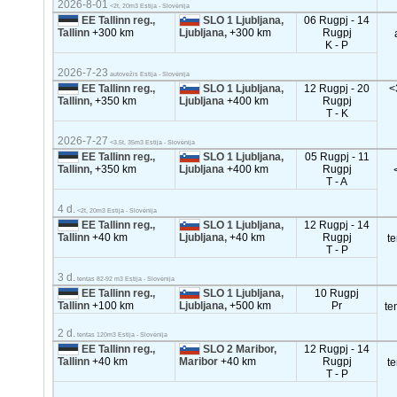
2026-8-01
<2t, 20m3 Estija - Slovėnija
EE Tallinn reg.,
SLO 1 Ljubljana,
06 Rugpj - 14
Tallinn
+300 km
Ljubljana,
+300 km
Rugpj
K - P
2026-7-23
autovežis Estija - Slovėnija
EE Tallinn reg.,
SLO 1 Ljubljana,
12 Rugpj - 20
<
Tallinn,
+350 km
Ljubljana
+400 km
Rugpj
T - K
2026-7-27
<3.5t, 35m3 Estija - Slovėnija
EE Tallinn reg.,
SLO 1 Ljubljana,
05 Rugpj - 11
Tallinn,
+350 km
Ljubljana
+400 km
Rugpj
T - A
4 d.
<2t, 20m3 Estija - Slovėnija
EE Tallinn reg.,
SLO 1 Ljubljana,
12 Rugpj - 14
Tallinn
+40 km
Ljubljana,
+40 km
Rugpj
t
T - P
3 d.
tentas 82-92 m3 Estija - Slovėnija
EE Tallinn reg.,
SLO 1 Ljubljana,
10 Rugpj
Tallinn
+100 km
Ljubljana,
+500 km
Pr
te
2 d.
tentas 120m3 Estija - Slovėnija
EE Tallinn reg.,
SLO 2 Maribor,
12 Rugpj - 14
Tallinn
+40 km
Maribor
+40 km
Rugpj
t
T - P