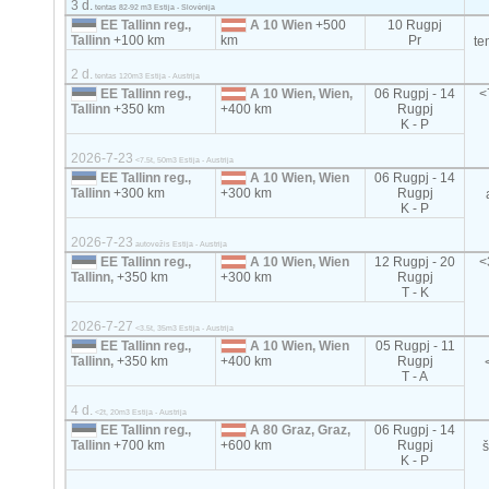
3 d.
tentas 82-92 m3 Estija - Slovėnija
EE Tallinn reg.,
A 10 Wien
+500
10 Rugpj
Tallinn
+100 km
km
Pr
te
2 d.
tentas 120m3 Estija - Austrija
EE Tallinn reg.,
A 10 Wien, Wien,
06 Rugpj - 14
<
Tallinn
+350 km
+400 km
Rugpj
K - P
2026-7-23
<7.5t, 50m3 Estija - Austrija
EE Tallinn reg.,
A 10 Wien, Wien
06 Rugpj - 14
Tallinn
+300 km
+300 km
Rugpj
K - P
2026-7-23
autovežis Estija - Austrija
EE Tallinn reg.,
A 10 Wien, Wien
12 Rugpj - 20
<
Tallinn,
+350 km
+300 km
Rugpj
T - K
2026-7-27
<3.5t, 35m3 Estija - Austrija
EE Tallinn reg.,
A 10 Wien, Wien
05 Rugpj - 11
Tallinn,
+350 km
+400 km
Rugpj
T - A
4 d.
<2t, 20m3 Estija - Austrija
EE Tallinn reg.,
A 80 Graz, Graz,
06 Rugpj - 14
Tallinn
+700 km
+600 km
Rugpj
K - P